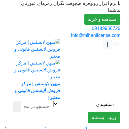
با نرم افزار روبوفرم هیچوقت نگران رمزهای عبورتان
نباشید!
مشاهده و خرید
09189956726
info@mihanlicense.com
|
میهن لایسنس | مرکز
فروش لایسنس قانونی و
معتبر |
ورود | ثبت‌نام
0
0
0