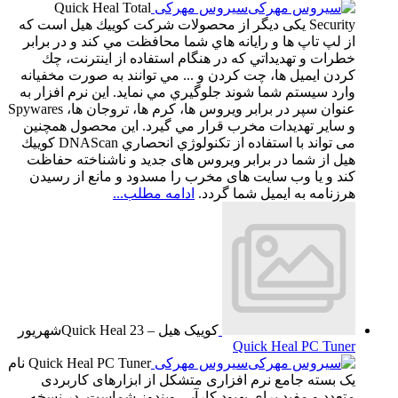
سیروس مهرکی
Quick Heal Total
Security یکی دیگر از محصولات شرکت كوييك هيل است که
از لپ تاپ ها و رايانه هاي شما محافظت مي كند و در برابر
خطرات و تهديداتي كه در هنگام استفاده از اينترنت، چك
كردن ايميل ها، چت كردن و ... مي توانند به صورت مخفيانه
وارد سيستم شما شوند جلوگيري مي نمايد. این نرم افزار به
عنوان سپر در برابر ویروس ها، کرم ها، تروجان ها، Spywares
و سایر تهدیدات مخرب قرار مي گيرد. این محصول همچنین
می تواند با استفاده از تكنولوژي انحصاري DNAScan كوييك
هيل از شما در برابر ویروس های جدید و ناشناخته حفاظت
کند و یا وب سایت های مخرب را مسدود و مانع از رسیدن
هرزنامه به ایمیل شما گردد.
ادامه مطلب...
کوییک هیل – Quick Heal
23
شهریور
Quick Heal PC Tuner
سیروس مهرکی
Quick Heal PC Tuner نام
یک بسته جامع نرم افزاری متشکل از ابزارهای کاربردی
متعدد و مفید برای بهبود کارآیی ویندوز شماست. در نسخه