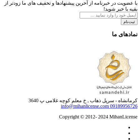
با عضویت در خبرنامه از آخرین پیشنهادها و تخفیف های ما زودتر از
بقیه با خبر شوید!
ثبت‌نام
نمادهای ما
کرمانشاه - سرپل ذهاب , خ معلم کوچه غلامی پ 3640
info@mihanlicense.com
09189956726
Copyright © 2012- 2024 MihanLicense