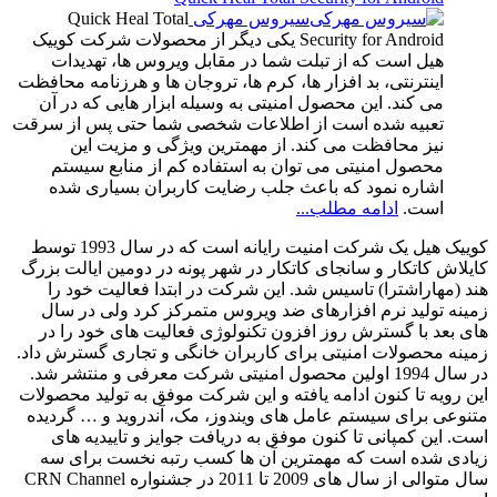
سیروس مهرکی
Quick Heal Total
Security for Android یکی دیگر از محصولات شرکت کوییک
هیل است که از تبلت شما در مقابل ویروس ها، تهدیدات
اینترنتی، بد افزار ها، کرم ها، تروجان ها و هرزنامه محافظت
می کند. این محصول امنیتی به وسیله ابزار هایی که در آن
تعبیه شده است از اطلاعات شخصی شما حتی پس از سرقت
نیز محافظت می کند. از مهمترین ویژگی و مزیت این
محصول امنیتی می توان به استفاده کم از منابع سیستم
اشاره نمود که باعث جلب رضایت کاربران بسیاری شده
است.
ادامه مطلب...
کوییک هیل یک شرکت امنیت رایانه‌ است که در سال 1993 توسط
کایلاش کاتکار و سانجای کاتکار در شهر پونه در دومین ایالت بزرگ
هند (مهاراشترا) تاسیس شد. این شرکت در ابتدا فعالیت خود را
زمینه تولید نرم‌ افزارهای ضد ویروس متمرکز کرد ولی در سال
های بعد با گسترش روز افزون تکنولوژی فعالیت های خود را در
زمینه محصولات امنیتی برای کاربران خانگی و تجاری گسترش داد.
در سال 1994 اولین محصول امنیتی شرکت معرفی و منتشر شد.
این رویه تا کنون ادامه یافته و این شرکت موفق به تولید محصولات
متنوعی برای سیستم عامل های ویندوز، مک، آندروید و … گردیده
است. این کمپانی تا کنون موفق به دریافت جوایز و تاییدیه های
زیادی شده است که مهمترین آن ها کسب رتبه نخست برای سه
سال متوالی از سال های 2009 تا 2011 در جشنواره
CRN Channel