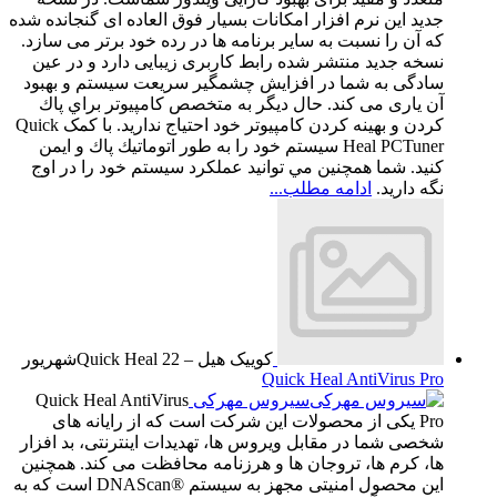
جدید این نرم ‌افزار امکانات بسیار فوق ‌العاده‌ ای گنجانده شده
که آن را نسبت به سایر برنامه‌ ها در رده خود برتر می‌ سازد.
نسخه جدید منتشر شده رابط کاربری زیبایی دارد و در عین
سادگی به شما در افزایش چشمگیر سریعت سیستم و بهبود
آن یاری می کند. حال ديگر به متخصص كامپيوتر براي پاك
كردن و بهينه كردن كامپيوتر خود احتياج نداريد. با کمک Quick
Heal PCTuner سيستم خود را به طور اتوماتيك پاك و ايمن
كنيد. شما همچنين مي توانيد عملكرد سيستم خود را در اوج
نگه داريد.
ادامه مطلب...
کوییک هیل – Quick Heal
22
شهریور
Quick Heal AntiVirus Pro
سیروس مهرکی
Quick Heal AntiVirus
Pro یکی از محصولات این شرکت است که از رایانه های
شخصی شما در مقابل ویروس ها، تهدیدات اینترنتی، بد افزار
ها، کرم ها، تروجان ها و هرزنامه محافظت می کند. همچنین
این محصول امنیتی مجهز به سیستم ®DNAScan است که به