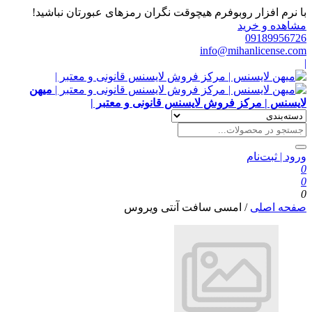
با نرم افزار روبوفرم هیچوقت نگران رمزهای عبورتان نباشید!
مشاهده و خرید
09189956726
info@mihanlicense.com
|
میهن
لایسنس | مرکز فروش لایسنس قانونی و معتبر |
ورود | ثبت‌نام
0
0
0
صفحه اصلی
/
امسی سافت آنتی ویروس