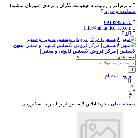
با نرم افزار روبوفرم هیچوقت نگران رمزهای عبورتان نباشید!
مشاهده و خرید
09189956726
info@mihanlicense.com
|
میهن
لایسنس | مرکز فروش لایسنس قانونی و معتبر |
ورود | ثبت‌نام
0
0
0
صفحه اصلی
/
خرید آنلاین لایسنس آویرا اینترنت سکیوریتی