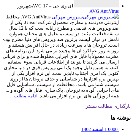
ای وی جی – AVG
17
شهریور
AVG AntiVirus
سیروس مهرکی
AVG AntiVirus محافظ
اینترنتى قدرتمند و مطرح، محصول شرکت Grisof، یکی از
ضد ویروس های قدیمی و مطرح رایانه است که با 12 سال
سابقه فعالیت مثبت در سیستم عامل های مختلف همواره
نامش در میان لیست برترین ضد ویروس های دنیا مطرح بوده
است. تروجان ها با سرعت زیادی در حال افزایش هستند و
روز به روز عملکرد آن ها پیچیده تر می شود. این برنامه های
مخرب معمولاً با فایل های اجرایی مخلوط شده و برای قربانی
ارسال می گردند تا بتوانند از اطلاعات قربانی سوء استفاده
کنند، به همین دلیل وجود یک آنتی ویروس قوی در دنیا مجازی
کنونی یک امری اجتناب ناپذیر است. این نرم افزار یکی از
بهترین نرم افزارها در شناسایی و حذف تروجان ها از روی
سیستم شما می باشد، محافظت از سیستم، شناسایی فایل
های اجرایی آلوده به تروجان، پاک سازی فایل های آلوده و ...
همه از ویژگی های این نرم افزار می باشد.
ادامه مطلب...
بارگذاری مطالب بیشتر
نوشته ها
0000
1 اسفند 1402