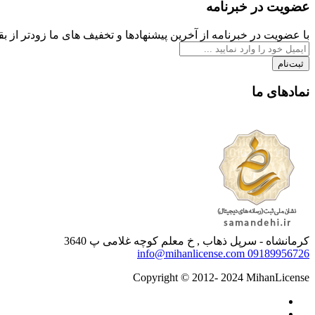
عضویت در خبرنامه
با عضویت در خبرنامه از آخرین پیشنهادها و تخفیف های ما زودتر از بقی
ثبت‌نام
نمادهای ما
کرمانشاه - سرپل ذهاب , خ معلم کوچه غلامی پ 3640
info@mihanlicense.com
09189956726
Copyright © 2012- 2024 MihanLicense