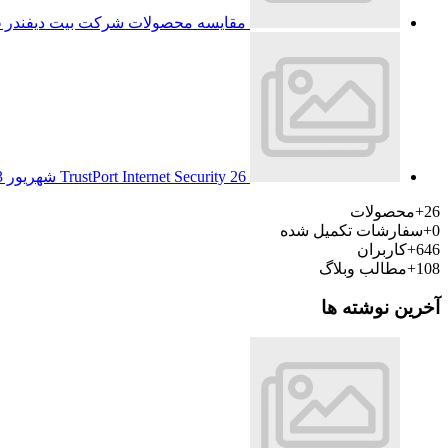
مقایسه محصولات شرکت بیت دیفندر
6 
26 شهریور 1393
TrustPort Internet Security
26+
محصولات
0+
سفارشات تکمیل شده
646+
کاربران
108+
مطالب وبلاگ
آخرین نوشته ها