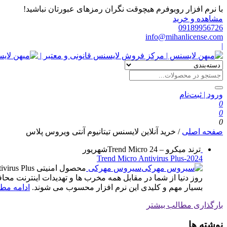
با نرم افزار روبوفرم هیچوقت نگران رمزهای عبورتان نباشید!
مشاهده و خرید
09189956726
info@mihanlicense.com
|
ورود | ثبت‌نام
0
0
0
صفحه اصلی
/
خرید آنلاین لایسنس تیتانیوم آنتی ویروس پلاس
ترند میکرو – Trend Micro
24
شهریور
Trend Micro Antivirus Plus-2024
سیروس مهرکی
روز دنیا از شما در مقابل همه مخرب ها و تهدیدات اینترنت مح
بسیار مهم و کلیدی این نرم افزار محسوب می شوند.
ادامه مطل
بارگذاری مطالب بیشتر
نوشته ها