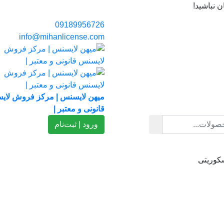
 نباشید!
09189956726
info@mihanlicense.com
میهن لایسنس | مرکز فروش لای
قانونی و معتبر |
ورود | ثبت‌نام
سکوریتی