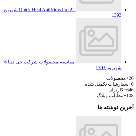
Quick Heal AntiVirus Pro
22 شهریور
1393
مقایسه محصولات شرکت جی دیتا
6
شهریور 1393
26+
محصولات
0+
سفارشات تکمیل شده
646+
کاربران
108+
مطالب وبلاگ
آخرین نوشته ها