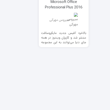
Microsoft Office
Professional Plus 2016
سیروس مهرکی
بالاخره آفیس جدید مایکروسافت
منتشر شد و کاربران ویندوز در همه
جای دنیا می‌توانند به این مجموعه
نرم‌افزاری غنی دسترسی داشته
باشند. از جمله مهم‌ترین قابلیت‌های
آفیس 2016 می‌توان به امکان
همکاری تیمی بر روی اسناد و پروژه‌ها،
یکپارچگی بسیار عمیق با ویندوز 10 و
امکانات امنیتی آن اشاره کرد. در کنار
نسخه جدید ویندوزی و سرویس
آفیس 365 با قابلیت‌های جدید،
آفیس 2016 برای مک هم به صورت
«یک بار خرید برای همیشه» ارائه
شده است. یکی از جذاب‌ترین
قابلیت‌های جدید آفیس 2016
امکان ویرایش اسناد با ویژگی
کانتینیوم است که با آن می‌توانید