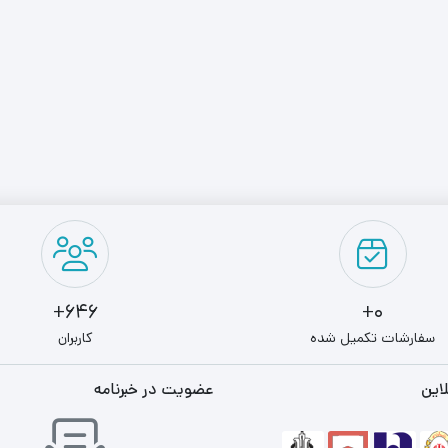
646+
0+
سفارشات تکمیل شده
کاربران
این
عضویت در خبرنامه