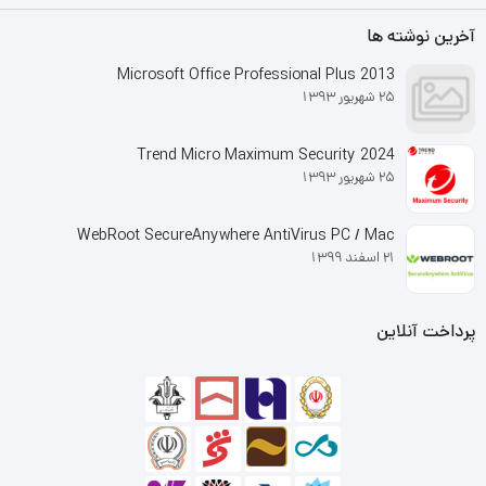
فقط مرتبا به روز رسانی شود، بدین
ترتیب خرید لایسنس نسخه های
آخرین نوشته ها
قانونی ویندوز 10 در ایران هم گزینه
مناسب و معقولی خواهد بود.
Microsoft Office Professional Plus 2013
25 شهریور 1393
Trend Micro Maximum Security 2024
25 شهریور 1393
WebRoot SecureAnywhere AntiVirus PC / Mac
21 اسفند 1399
پرداخت آنلاین