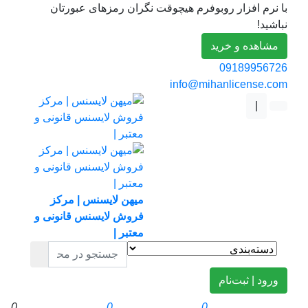
با نرم افزار روبوفرم هیچوقت نگران رمزهای عبورتان
نباشید!
مشاهده و خرید
09189956726
info@mihanlicense.com
|
میهن لایسنس | مرکز
فروش لایسنس قانونی و
معتبر |
ورود | ثبت‌نام
0
0
0