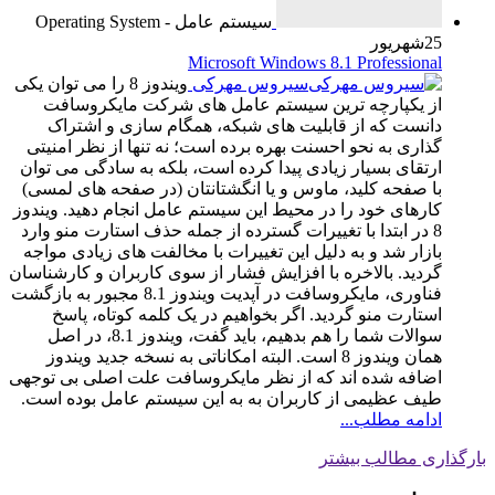
سیستم عامل - Operating System
25
شهریور
Microsoft Windows 8.1 Professional
سیروس مهرکی
ویندوز 8 را می‌ توان یکی
از یکپارچه‌ ترین سیستم عامل‌ های شرکت مایکروسافت
دانست که از قابلیت‌ های شبکه، همگام‌ سازی و اشتراک‌
گذاری به نحو احسنت بهره برده است؛ نه تنها از نظر امنیتی
ارتقای بسیار زیادی پیدا کرده است، بلکه به سادگی می‌ توان
با صفحه کلید، ماوس و یا انگشتانتان (در صفحه های لمسی)
کارهای خود را در محیط این سیستم عامل انجام دهید. ویندوز
8 در ابتدا با تغییرات گسترده از جمله حذف استارت منو وارد
بازار شد و به دلیل این تغییرات با مخالفت های زیادی مواجه
گردید. بالاخره با افزایش فشار از سوی کاربران و کارشناسان
فناوری، مایکروسافت در آپدیت ویندوز 8.1 مجبور به بازگشت
استارت منو گردید. اگر بخواهیم در یک کلمه کوتاه، پاسخ
سوالات شما را هم بدهیم، باید گفت، ویندوز 8.1، در اصل
همان ویندوز 8 است. البته امکاناتی به نسخه جدید ویندوز
اضافه شده‌ اند که از نظر مایکروسافت علت اصلی بی‌ توجهی
طیف عظیمی از کاربران به به این سیستم عامل بوده‌ است.
ادامه مطلب...
بارگذاری مطالب بیشتر