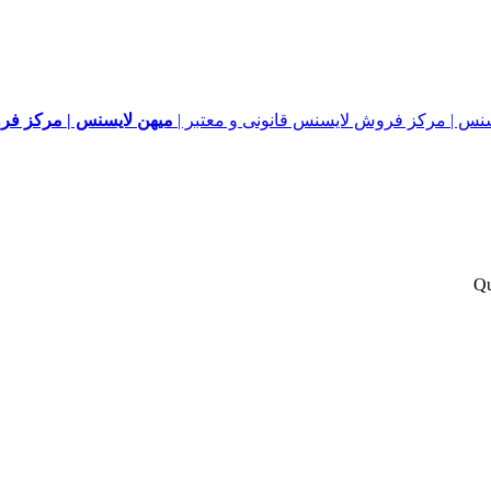
میهن لایسنس | مرکز فرو