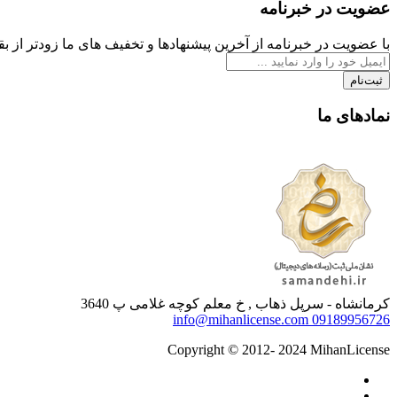
عضویت در خبرنامه
با عضویت در خبرنامه از آخرین پیشنهادها و تخفیف های ما زودتر از بقی
ثبت‌نام
نمادهای ما
کرمانشاه - سرپل ذهاب , خ معلم کوچه غلامی پ 3640
info@mihanlicense.com
09189956726
Copyright © 2012- 2024 MihanLicense