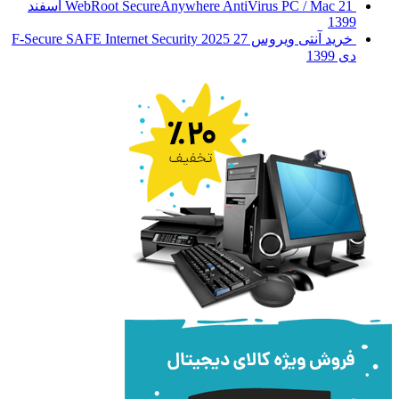
WebRoot SecureAnywhere AntiVirus PC / Mac
21 اسفند
1399
خرید آنتی ویروس F-Secure SAFE Internet Security 2025
27
دی 1399