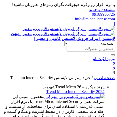
با نرم افزار روبوفرم هیچوقت نگران رمزهای عبورتان نباشید!
مشاهده و خرید
09189956726
info@mihanlicense.com
|
میهن
لایسنس | مرکز فروش لایسنس قانونی و معتبر |
ورود | ثبت‌نام
0
0
0
صفحه اصلی
/
خرید اینترنتی لایسنس Titanium Internet Security
ترند میکرو – Trend Micro
26
شهریور
Trend Micro Internet Security 2024
سیروس مهرکی
محصول امنیتی این
شرکت یعنی Trend Micro Internet Security یک نرم افزار
امنیتی قدرتمند با استفاده آسان برای محافظت از سیستم و
اطلاعات شخصی کاربران در محیط اینترنت و هنگام گشت و
گذار در اینترنت می باشد. یکی از ویژگی های این نرم افزار