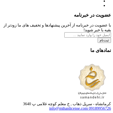
عضویت در خبرنامه
با عضویت در خبرنامه از آخرین پیشنهادها و تخفیف های ما زودتر از
بقیه با خبر شوید!
ثبت‌نام
نمادهای ما
کرمانشاه - سرپل ذهاب , خ معلم کوچه غلامی پ 3640
info@mihanlicense.com
09189956726