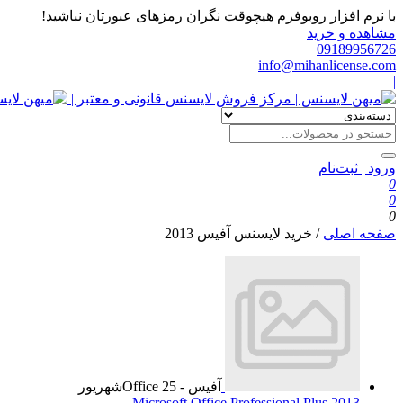
با نرم افزار روبوفرم هیچوقت نگران رمزهای عبورتان نباشید!
مشاهده و خرید
09189956726
info@mihanlicense.com
|
ورود | ثبت‌نام
0
0
0
صفحه اصلی
/
خرید لایسنس آفیس 2013
آفیس - Office
25
شهریور
Microsoft Office Professional Plus 2013