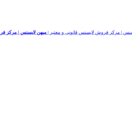
میهن لایسنس | مرکز فرو