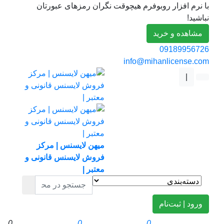
با نرم افزار روبوفرم هیچوقت نگران رمزهای عبورتان
نباشید!
مشاهده و خرید
09189956726
info@mihanlicense.com
|
میهن لایسنس | مرکز
فروش لایسنس قانونی و
معتبر |
ورود | ثبت‌نام
0
0
0