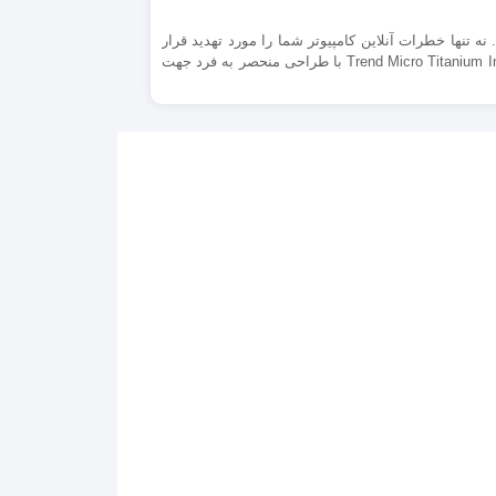
Trend Micro Titanium Internet Security for Mac امنیت شما را تضمین می کند. نه تنها خطرات آنلاین کامپیوتر شما را مورد تهدید قرار
می دهد بلکه سیستم Apple شما می تواند حامل بد افزارهایی باشد که به سیستم دوستان و یا دیگر اعضای خانواده شما نیز انتقال یابد. Trend Micro Titanium Internet Security for Mac با طراحی منحصر به فرد جهت