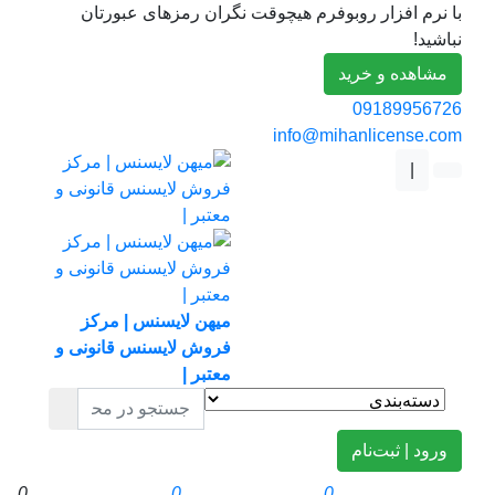
با نرم افزار روبوفرم هیچوقت نگران رمزهای عبورتان
نباشید!
مشاهده و خرید
09189956726
info@mihanlicense.com
|
میهن لایسنس | مرکز
فروش لایسنس قانونی و
معتبر |
ورود | ثبت‌نام
0
0
0