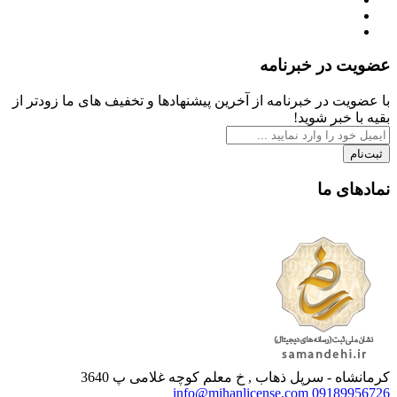
عضویت در خبرنامه
با عضویت در خبرنامه از آخرین پیشنهادها و تخفیف های ما زودتر از
بقیه با خبر شوید!
ثبت‌نام
نمادهای ما
کرمانشاه - سرپل ذهاب , خ معلم کوچه غلامی پ 3640
info@mihanlicense.com
09189956726