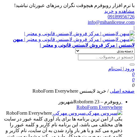
با نرم افزار روبوفرم هیچوقت نگران رمزهای عبورتان نباشید!
مشاهده و خرید
09189956726
info@mihanlicense.com
|
میهن
لایسنس | مرکز فروش لایسنس قانونی و معتبر |
ورود | ثبت‌نام
0
0
0
صفحه اصلی
/
خرید لایسنس RoboForm Everywhere
روبوفرم – Roboform
23
شهریور
RoboForm Everywhere
سیروس مهرکی
RoboForm Everywhere
یکی از امن ترین برنامه ها برای یاد آوری کلمه عبور در سایت
های مختلف می باشد، این برنامه نام کاربر و کلمه عبور را
ذخیره می کند و با هر بار وارد شدن به آن سایت، نام کاربر و
کلمه عبور به صورت خودکار وارد می کند و شما به سرعت