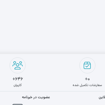
646+
0+
سفارشات تکمیل شده
کاربران
این
عضویت در خبرنامه