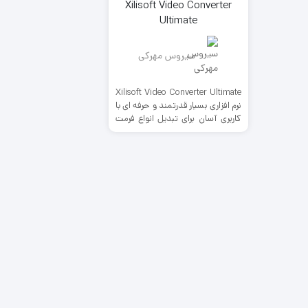
Xilisoft Video Converter
Ultimate
سیروس مهرکی
Xilisoft Video Converter Ultimate
نرم افزاری بسیار قدرتمند و حرفه ای با
کاربری آسان برای تبدیل انواع فرمت
های رایج ویدئویی به یکدیگر می
باشد. این نرم افزار كاربر را قادر می
سازد به راحتی روی اكثر فرمت های
صوتی و تصویری احاطه كامل داشته
باشد و بتواند اكثر این فرمت ها را به
یكدیگر تبدیل كند. به غیر از تبدیل
فرمت که کار اصلی این نرم افزار است،
وظایف جانبی آن مانند جدا کردن و
چسباندن قطعات مختلف فیلم به
یکدیگر، قرار دادن افکت ها و قرار
دادن زیرنویس برای فیلم ها را می
توان نام برد. کیفیت فوق العاده بالا
در تبدیل فرمت در کنار سرعتی بی
نظیر باعث می شود فکر استفاده از