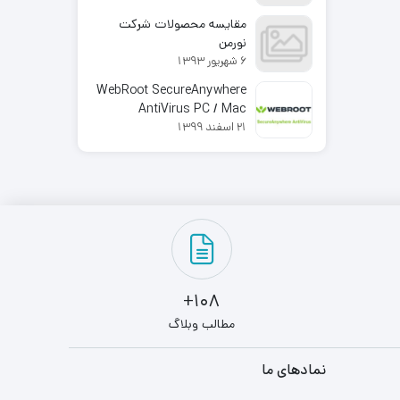
مقایسه محصولات شرکت
نورمن
6 شهریور 1393
WebRoot SecureAnywhere
AntiVirus PC / Mac
21 اسفند 1399
108+
مطالب وبلاگ
نمادهای ما