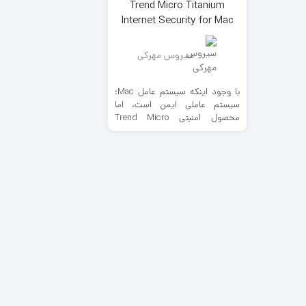
Trend Micro Titanium
Internet Security for Mac
سیروس مهرکی
با وجود اینکه سیستم عامل Mac؛
سیستم عاملی ایمن است، اما
محصول امنیتی Trend Micro
Titanium Internet Security for
Mac امنیت شما را تضمین می کند.
نه تنها خطرات آنلاین کامپیوتر شما را
مورد تهدید قرار می دهد بلکه
سیستم Apple شما می تواند حامل
بد افزارهایی باشد که به سیستم
دوستان و یا دیگر اعضای خانواده
شما نیز انتقال یابد. Trend Micro
Titanium Internet Security for
Mac با طراحی منحصر به فرد جهت
حفاظت از رایانه های مجهز به
سیستم عاملهای “Mac OS” طراحی و
ارائه گردیده است.