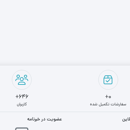
646+
0+
سفارشات تکمیل شده
کاربران
این
عضویت در خبرنامه