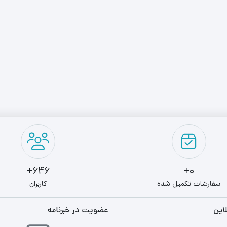
646+
0+
سفارشات تکمیل شده
کاربران
این
عضویت در خبرنامه