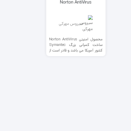
Norton AntiVirus
سیروس مهرکی
محصول امنیتی Norton AntiVirus
ساخت کمپانی بزرگ Symantec
کشور آمریکا می باشد و قادر است از
ورود هرگونه بد افزارهایی که از راه
های مختلف قصد نفوذ به داخل
سیستم را دارند، جلوگیری و در صورت
مشاهده اقدام به حذف آن ها نماید.
این آنتی ویروس جز 5 آنتی ویروس
برتر جهان به شمار می رود و رقیب
اصلی آنتی ویروس هایی همچون
Kaspersky ،Bitdefender و Nod32
می باشد.