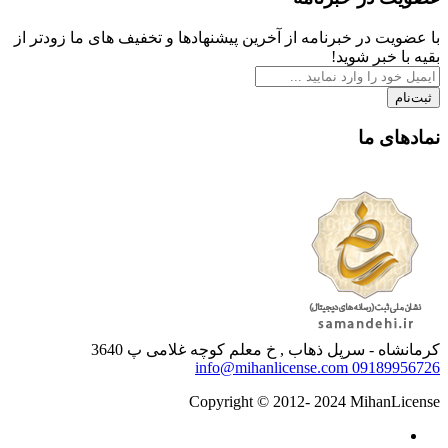
با عضویت در خبرنامه از آخرین پیشنهادها و تخفیف های ما زودتر از
بقیه با خبر شوید!
ثبت‌نام
نمادهای ما
کرمانشاه - سرپل ذهاب , خ معلم کوچه غلامی پ 3640
info@mihanlicense.com
09189956726
Copyright © 2012- 2024 MihanLicense