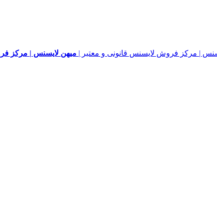
میهن لایسنس | مرکز فرو