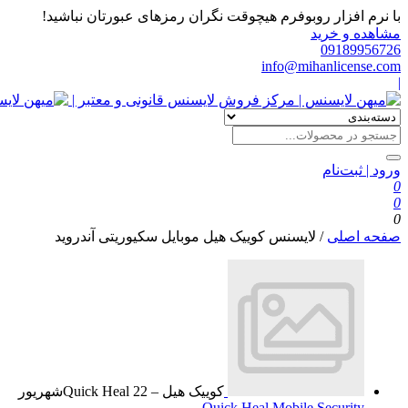
با نرم افزار روبوفرم هیچوقت نگران رمزهای عبورتان نباشید!
مشاهده و خرید
09189956726
info@mihanlicense.com
|
ورود | ثبت‌نام
0
0
0
صفحه اصلی
/
لایسنس کوییک هیل موبایل سکیوریتی آندروید
کوییک هیل – Quick Heal
22
شهریور
Quick Heal Mobile Security