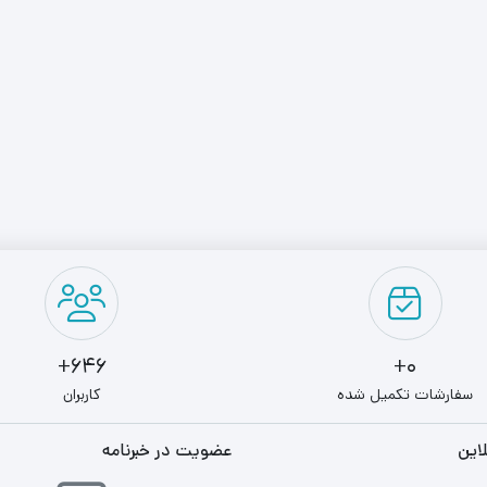
646+
0+
سفارشات تکمیل شده
کاربران
این
عضویت در خبرنامه