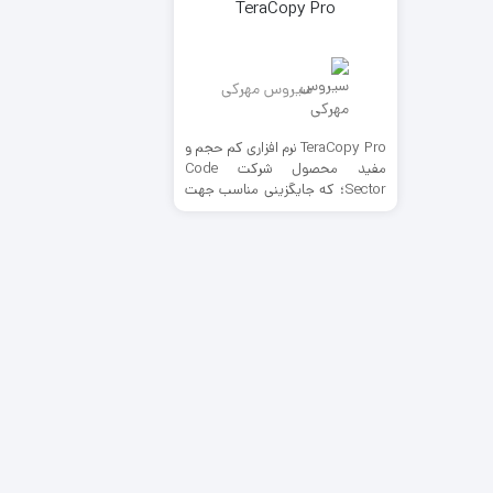
TeraCopy Pro
سیروس مهرکی
TeraCopy Pro نرم افزاری کم حجم و
مفید محصول شرکت Code
Sector؛ که جایگزینی مناسب جهت
کپی و جابجایی فایل های شما توسط
ویندوز با سرعتی بالاتر و کاربری آسان
تر می باشد. از ویژگی ها این نرم افزار
امکان توقف فایل های در حال انتقال
می باشد. شناسایی و رفع خطا های
رایج در هنگام کپی، امکان حذف
تعداد خاصی از فایل ها از لیست در
حال کپی، تست صحت درستی فایل
ها بعد از کپی و کاربری آسان با
سرعت بالا از دیگر ویژگی های این نرم
افزار می باشد. این نرم افزار همچنین
از 20 زبان زنده دنیا از جمله فارسی
پشتیبانی می کند.