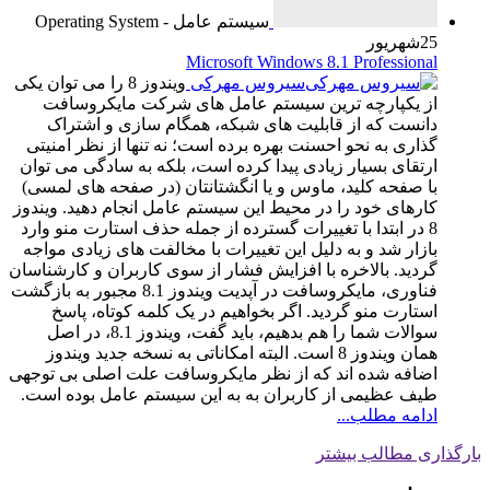
سیستم عامل - Operating System
25
شهریور
Microsoft Windows 8.1 Professional
سیروس مهرکی
ویندوز 8 را می‌ توان یکی
از یکپارچه‌ ترین سیستم عامل‌ های شرکت مایکروسافت
دانست که از قابلیت‌ های شبکه، همگام‌ سازی و اشتراک‌
گذاری به نحو احسنت بهره برده است؛ نه تنها از نظر امنیتی
ارتقای بسیار زیادی پیدا کرده است، بلکه به سادگی می‌ توان
با صفحه کلید، ماوس و یا انگشتانتان (در صفحه های لمسی)
کارهای خود را در محیط این سیستم عامل انجام دهید. ویندوز
8 در ابتدا با تغییرات گسترده از جمله حذف استارت منو وارد
بازار شد و به دلیل این تغییرات با مخالفت های زیادی مواجه
گردید. بالاخره با افزایش فشار از سوی کاربران و کارشناسان
فناوری، مایکروسافت در آپدیت ویندوز 8.1 مجبور به بازگشت
استارت منو گردید. اگر بخواهیم در یک کلمه کوتاه، پاسخ
سوالات شما را هم بدهیم، باید گفت، ویندوز 8.1، در اصل
همان ویندوز 8 است. البته امکاناتی به نسخه جدید ویندوز
اضافه شده‌ اند که از نظر مایکروسافت علت اصلی بی‌ توجهی
طیف عظیمی از کاربران به به این سیستم عامل بوده‌ است.
ادامه مطلب...
بارگذاری مطالب بیشتر