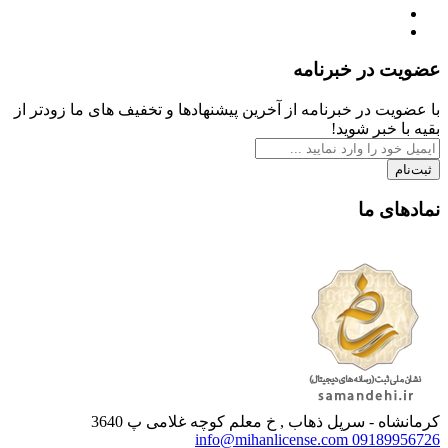
عضویت در خبرنامه
با عضویت در خبرنامه از آخرین پیشنهادها و تخفیف های ما زودتر از
بقیه با خبر شوید!
ثبت‌نام
نمادهای ما
کرمانشاه - سرپل ذهاب , خ معلم کوچه غلامی پ 3640
info@mihanlicense.com
09189956726