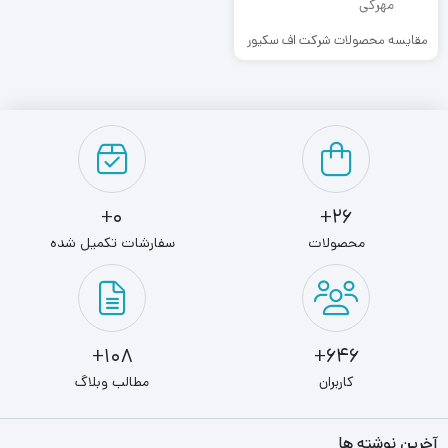
مقایسه محصولات شرکت اف سکیور
0+
26+
محصولات
سفارشات تکمیل شده
108+
646+
کاربران
مطالب وبلاگ
آخرین نوشته ها