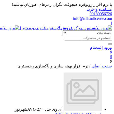
با نرم افزار روبوفرم هیچوقت نگران رمزهای عبورتان نباشید!
مشاهده و خرید
09189956726
info@mihanlicense.com
|
ورود | ثبت‌نام
0
0
0
صفحه اصلی
/
نرم افزار بهینه سازی و پاکسازی رجیستری
ای وی جی – AVG
27
شهریور