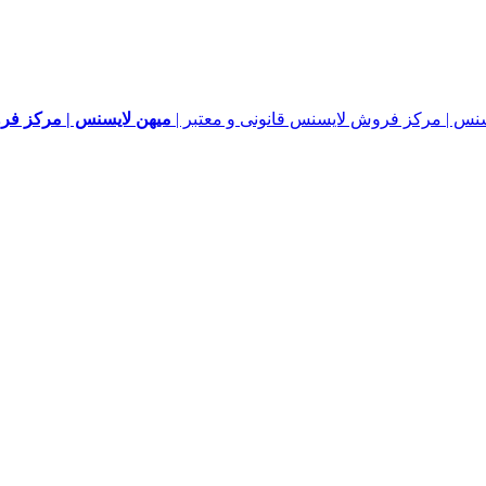
میهن لایسنس | مرکز فرو