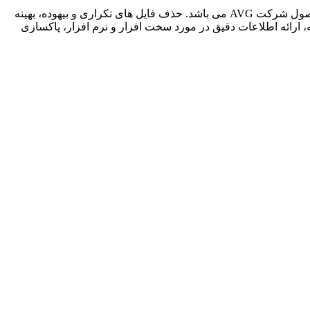
AVG PC TuneUp نرم افزاری قدرتمند در زمینه بهینه سازی ویندوز و افزایش کارایی سیستم محصول شرکت AVG می باشد. حذف فایل های تکراری و بیهوده، بهینه
ارائه اطلاعات دقیق در مورد سخت افزار و نرم افزار، پاکسازی