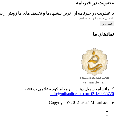
عضویت در خبرنامه
با عضویت در خبرنامه از آخرین پیشنهادها و تخفیف های ما زودتر از بقی
ثبت‌نام
نمادهای ما
کرمانشاه - سرپل ذهاب , خ معلم کوچه غلامی پ 3640
info@mihanlicense.com
09189956726
Copyright © 2012- 2024 MihanLicense