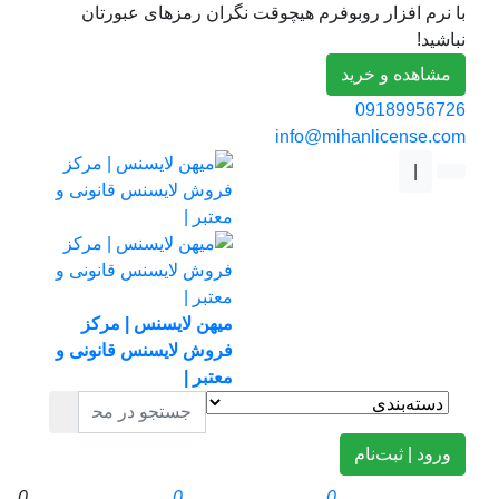
با نرم افزار روبوفرم هیچوقت نگران رمزهای عبورتان
نباشید!
مشاهده و خرید
09189956726
info@mihanlicense.com
|
میهن لایسنس | مرکز
فروش لایسنس قانونی و
معتبر |
ورود | ثبت‌نام
0
0
0