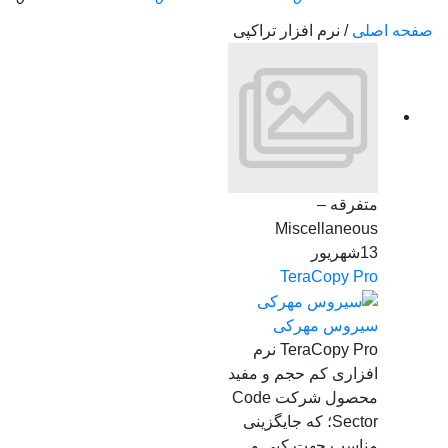
صفحه اصلی
/
نرم افزار تراکپی
متفرقه –
Miscellaneous
13
شهریور
TeraCopy Pro
سیروس مهرکی
TeraCopy Pro نرم
افزاری کم حجم و مفید
محصول شرکت Code
Sector؛ که جایگزینی
مناسب جهت کپی و