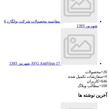
مقایسه محصولات شرکت بولگارد
6
شهریور 1393
17 شهریور 1393
AVG AntiVirus
26+
محصولات
0+
سفارشات تکمیل شده
646+
کاربران
108+
مطالب وبلاگ
آخرین نوشته ها