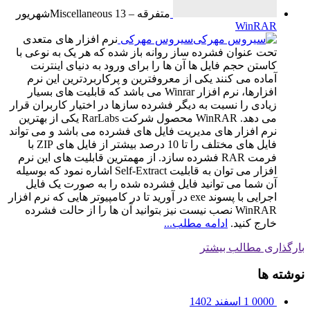
متفرقه – Miscellaneous
13
شهریور
WinRAR
سیروس مهرکی
نرم افزار های متعدی
تحت عنوان فشرده ساز روانه باز شده که هر یک به نوعی با
کاستن حجم فایل ها آن ها را برای ورود به دنیای اینترنت
آماده می کنند یکی از معروفترین و پرکاربردترین این نرم
افزارها، نرم افزار Winrar می باشد که قابلیت های بسیار
زیادی را نسبت به دیگر فشرده سازها در اختیار کاربران قرار
می دهد. WinRAR محصول شرکت RarLabs یكی از بهترین
نرم افزار های مدیریت فایل های فشرده می باشد و می تواند
فایل های مختلف را تا 10 درصد بیشتر از فایل های ZIP با
فرمت RAR فشرده سازد. از مهمترین قابلیت های این نرم
افزار می توان به قابلیت Self-Extract اشاره نمود که بوسیله
آن شما می توانید فایل فشرده شده را به صورت یک فایل
اجرایی با پسوند exe در آورید تا در کامپیوتر هایی که نرم افزار
WinRAR نصب نیست نیز بتوانید آن ها را از حالت فشرده
خارج کنید.
ادامه مطلب...
بارگذاری مطالب بیشتر
نوشته ها
0000
1 اسفند 1402