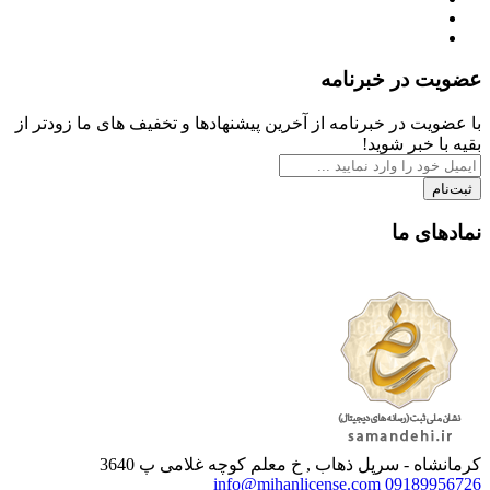
عضویت در خبرنامه
با عضویت در خبرنامه از آخرین پیشنهادها و تخفیف های ما زودتر از
بقیه با خبر شوید!
ثبت‌نام
نمادهای ما
کرمانشاه - سرپل ذهاب , خ معلم کوچه غلامی پ 3640
info@mihanlicense.com
09189956726