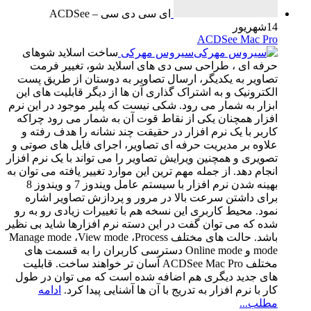
ای سی دی سی – ACDSee
14
شهریور
ACDSee Mac Pro
سیروس مهرکی
ساخت اسلاید شوهای
حرفه ای ، طراحی سی دی های اسلاید شو، تغییر فرمت
تصاویر به یکدیگر، ارسال تصاویر به دوستان از طریق پست
الکترونیک و به اشتراک گذاری آن ها از دیگر قابلیت های این
ابزار به شمار می رود. شکی نیست که پلیر موجود در این نرم
افزار همچنان یکی از نقاط قوت آن به شمار می رود چراکه
کاربر با یک نرم افزار در حقیقت چند نشانه را هدف رفته و
علاوه بر مدیریت حرفه ای تصاویر، اجرای فایل های صوتی و
تصویری و همچنین ویرایش تصاویر را می تواند با یک نرم افزار
انجام دهد. از جمله مهم ترین این موارد تغییر یافته می توان به
بهینه شدن نرم افزار با سیستم عامل ویندوز 7 و ویندوز 8
برای داشتن سرعت بالا در مرور و پردازش تصاویر اشاره
نمود. محیط کاربری این نسخه هم با تغییرات زیادی رو به رو
شده که می توان گفت در این دسته نرم افزارها شاید بی نظیر
باشد. حالت های مختلف Manage mode ،View mode ،Process
mode و Online mode دسترسی کاربران را به قسمت های
مختلف ACDSee Mac Pro آسان تر خواهند ساخت. قابلیت
های جدید دیگری هم اضافه شده است که می توان در طول
کار با نرم افزار به تدریج با آن ها آشنایی پیدا کرد.
ادامه
مطلب...