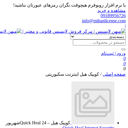
با نرم افزار روبوفرم هیچوقت نگران رمزهای عبورتان نباشید!
مشاهده و خرید
09189956726
info@mihanlicense.com
|
ورود | ثبت‌نام
0
0
0
صفحه اصلی
/
کوییک هیل اینترنت سکیوریتی
کوییک هیل – Quick Heal
24
شهریور
Quick Heal Internet Security