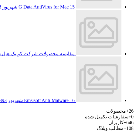
15 شهریور 1393
G Data AntiVirus for Mac
مقایسه محصولات شرکت کوییک هیل
6 شه
16 شهریور 1393
Emsisoft Anti-Malware
26+
محصولات
0+
سفارشات تکمیل شده
646+
کاربران
108+
مطالب وبلاگ