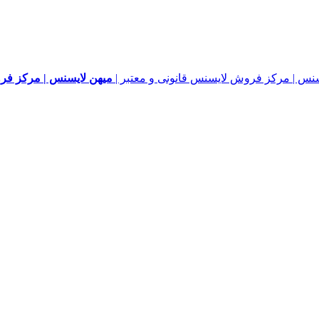
میهن لایسنس | مرکز فرو