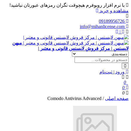
با نرم افزار روبوفرم هیچوقت نگران رمزهای عبورتان نباشید!
مشاهده و خرید
09189956726
info@mihanlicense.com
|
میهن
لایسنس | مرکز فروش لایسنس قانونی و معتبر |
ورود | ثبت‌نام
0
0
0
صفحه اصلی
/
Comodo Antivirus Advanced