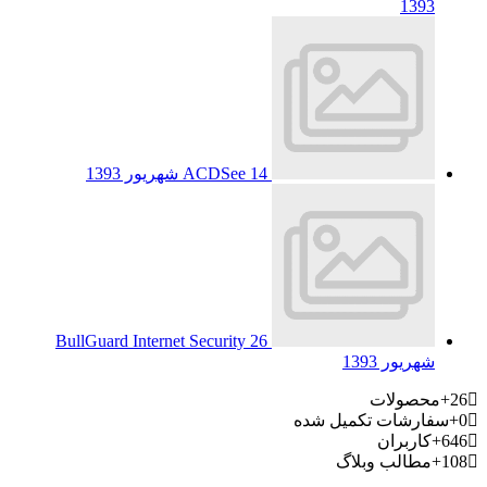
1393
14 شهریور 1393
ACDSee
BullGuard Internet Security
26
شهریور 1393
26+
محصولات
0+
سفارشات تکمیل شده
646+
کاربران
108+
مطالب وبلاگ