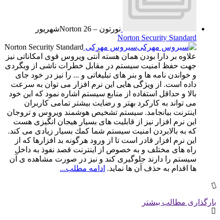
نورتون – Norton
26
شهریور
Norton Security Standard
سیروس مهرکی
Norton Security Standard
علاوه بر دارا بودن همان هسته آنتی ویروس قوی امكاناتی نیز
جهت حفظ امنیت سیستم در مقابل خطرات ناشی از وبگردی
و خواندن نامه ها و بنر های تبلیغاتی و ... را نیز در خود جای
داده است. از ویژگی هایی این نرم افزار می توان به سرعت
بالا و حداقل استفاده از منابع سیستم اشاره نمود كه این خود
می تواند به كاركرد بهتر و رضایت بیشتر تمامی كاربران
اینترنت بیانجامد. سیستم تشخیص هوشمند ویروس و تروجان
این نرم افزار نیز از قابلیت های بسیار هیجان انگیزی هست
كه به بالابردن امنیت سیستم شما كمك بسیار زیادی می كند.
این نرم افزار قادر است تا از ورود هرگونه بد افزارها که از
راه های مختلف و به خصوص از اینترنت قصد نفوذ به داخل
سیستم را دارند جلوگیری کند و نیز در صورت مشاهده ی آن
ها اقدام به حذف آن ها نماید.
ادامه مطلب...
بارگذاری مطالب بیشتر