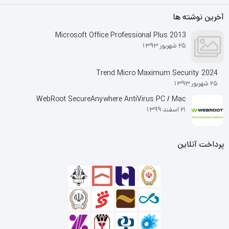
امکاناتی به نسخه جدید ویندوز
اضافه شده‌ اند که از نظر
آخرین نوشته ها
مایکروسافت علت اصلی بی‌ توجهی
طیف عظیمی از کاربران به به این
Microsoft Office Professional Plus 2013
سیستم عامل بوده‌ است.
25 شهریور 1393
Trend Micro Maximum Security 2024
25 شهریور 1393
WebRoot SecureAnywhere AntiVirus PC / Mac
21 اسفند 1399
پرداخت آنلاین