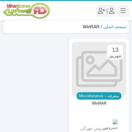
|
صفحه اصلی
/
WinRAR
13
شهریور
متفرقه – Miscellaneous
WinRAR
سیروس مهرکی