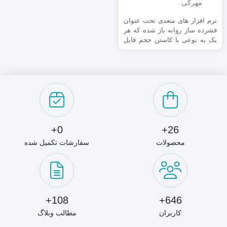
نرم افزار های متعدی تحت عنوان
فشرده ساز روانه باز شده که هر
یک به نوعی با کاستن حجم فایل
ها آن ها را برای ورود به دنیای
اینترنت آماده می کنند یکی از
معروفترین و پرکاربردترین این
نرم افزارها، نرم افزار Winrar می
باشد که قابلیت های بسیار زیادی
را نسبت به دیگر فشرده سازها در
اختیار کاربران قرار می دهد.
WinRAR محصول شرکت
RarLabs یكی از بهترین نرم افزار
0+
26+
های مدیریت فایل های فشرده می
محصولات
سفارشات تکمیل شده
باشد و می تواند فایل های مختلف
را تا 10 درصد بیشتر از فایل های
ZIP با فرمت RAR فشرده سازد.
از مهمترین قابلیت های این نرم
افزار می توان به قابلیت Self-
Extract اشاره نمود که بوسیله آن
108+
646+
شما می توانید فایل فشرده شده
کاربران
مطالب وبلاگ
را به صورت یک فایل اجرایی با
پسوند exe در آورید تا در کامپیوتر