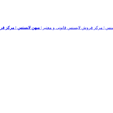
میهن لایسنس | مرکز فرو