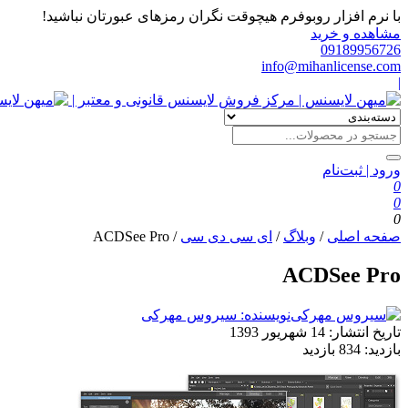
با نرم افزار روبوفرم هیچوقت نگران رمزهای عبورتان نباشید!
مشاهده و خرید
09189956726
info@mihanlicense.com
|
ورود | ثبت‌نام
0
0
0
صفحه اصلی
/
وبلاگ
/
ای سی دی سی
/
ACDSee Pro
ACDSee Pro
نویسنده: سیروس مهرکی
تاریخ انتشار:
14 شهریور 1393
بازدید:
834 بازدید