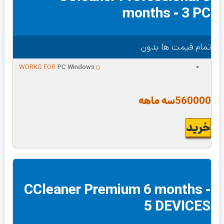
months - 3 PC
تمام قیمت ها بدون
WORKS FOR
PC Windows
560000
سه ماهه
خرید
CCleaner Premium 6 months -
5 DEVICES