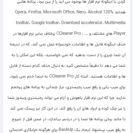
کردن با اینگونه نرم افزار ها بوجود می آید را از بین ببرد، برنامه هایی
همانند
Alcohol 120%
،
Nero
،
Microsoft Office
,
Firefox
،
Opera
toolbar
،
Google toolbar
،
Download accelerator
،
Multimedia
Player
های مختلف و … .
CCleaner Pro
برخلاف سایر نرم افزارها در
حذف اینگونه فایل ها و اطلاعات خودسرانه عمل نمی کند، که در نتیجه
آن شما چیزی را از دست بدهید که نمی خواستید، بلکه این امکان را به
شما می دهد تا دقیقاً مشخص کنید به دنبال حذف کدام دسته از فایل
ها و اطلاعات هستید. البته کار
CCleaner Pro
به اینجا ختم نمی شود،
برای عیب یابی و رفع عیب رجیستری، نیاز چندانی به برنامه های پرحجم
ندارید چرا که این نرم افزار باهوش و آرام می تواند رجیستری ویندوز شما
را نیز چک کرده و ایراد های آن را رفع کند. در این کار نیز ریسک نمی کند
تا مانند برخی برنامه ها شما را در دردسر بیاندازد، در ضمن قبل از شروع
به رفع عیب پیشنهاد ایجاد یک
BackUp
برای هرگونه خرابکاری احتمالی