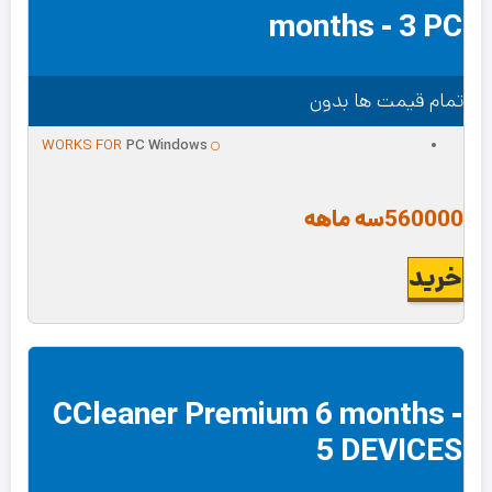
months - 3 PC
تمام قیمت ها بدون
WORKS FOR
PC Windows
560000
سه ماهه
خرید
CCleaner Premium 6 months -
5 DEVICES