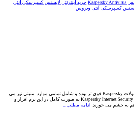
Kaspers
خرید اینترنتی لایسنس کسپرسکی آنتی
یسنس کسپرسکی آنتی ویروس
Kaspersky Total Security یک Total Security فوق العاده کامل می باشد که از لحاظ امنیت از تمامی محصولات Kaspersky قوی تر بوده و شامل تمامی موارد امنیتی نیز می
شود که شاید بتوان گفت که در آن بیش از 10 نرم افزار، که هریک می توانند به صورت جداگانه عرضه شوند، را در خود جای داده است. وجود Kaspersky Internet Security به صورت کامل در این نرم افزار و
 هم به چشم می خورند.
ادامه مطلب...