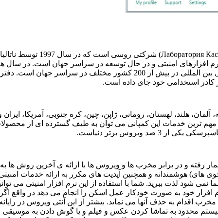
Лаборатория Кас
) شرکتی روسی است که در سال
1997
توسط ناتالی
 نرم افزارهای امنیتی و در حال توسعه در سراسر جهان است. در سال ه
بین المللی در بیش از
200
کشور مختلف در سراسر جهان است. دفتر م
ادر استخدامی خود جای داده است.
، آلمان، هلند، لهستان، رومانی، ژاپن، چین، کره جنوبی، آمریکا، ایران
هم ترین خدمات این کمپانی می توان به طیف گسترده ای از محصولات
کاسپرسکی یکی از
3
ضد ویروس برتر دنیاست.
 رفته و در برابر مخرب ها و ویروس ها با ارائه ی آخرین روش ها به
های) هوشمندانه و همچنین آپدیت های مکرر به ارائه خدمات امنیتی در 
شود لذت ببرید. شما با استفاده از این نرم افزار امنیتی می توانی
نرم افزار خود به صورت خودکار عمل اسکن را انجام می دهد در واقع 
 مخرب اقدام به حذف آنها می نماید. بیشتر از این آنتی ویروس در رایا
ستم محدود به تماشا کردن عکس و فیلم و یا گوش دادن به موسیقی می 