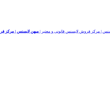
میهن لایسنس | مرکز فرو