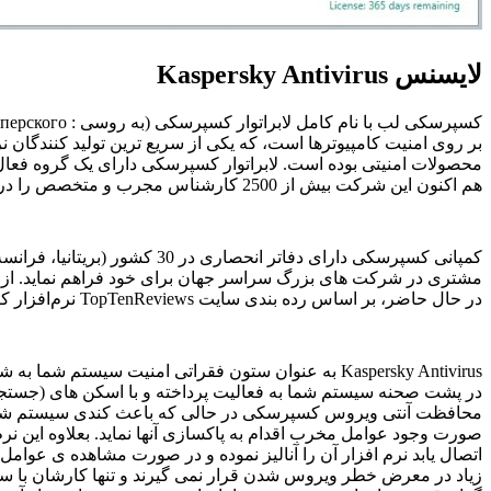
لایسنس
Kaspersky Antivirus
کسپرسکی لب با نام کامل لابراتوار کسپرسکی (به روسی :
перского
بر روی امنیت کامپیوترها است، که یکی از سریع ترین تولید کنندگان
محصولات امنیتی بوده است. لابراتوار کسپرسکی دارای یک گروه فعال 
هم اکنون این شرکت بیش از
2500
کارشناس مجرب و متخصص را در ک
کمپانی کسپرسکی دارای دفاتر انحصاری در
30
کشور (بریتانیا، فرانسه
مشتری در شرکت های بزرگ سراسر جهان برای خود فراهم نماید. از م
در حال حاضر، بر اساس رده‌ بندی سایت
TopTenReviews
نرم‌افزار 
Kaspersky Antivirus
به عنوان ستون فقراتی امنیت سیستم شما به شمار
در پشت صحنه سیستم شما به فعالیت پرداخته و با اسکن های (جستجوی 
محافظت آنتی ویروس کسپرسکی در حالی که باعث کندی سیستم شما نمی 
صورت وجود عوامل مخرب اقدام به پاکسازی آنها نماید. بعلاوه این 
اتصال یابد نرم افزار آن را آنالیز نموده و در صورت مشاهده ی عوامل
زیاد در معرض خطر ویروس شدن قرار نمی گیرند و تنها کارشان با سی