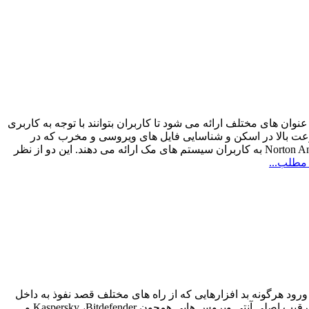
تحت عنوان های مختلف ارائه می شود تا کاربران بتوانند با توجه به کاربری
سرعت بالا در اسکن و شناسایی فایل های ویروسی و مخرب که در
نسخه های جدید به صورت محسوسی مشاهده می شود جز مهم ترین امکاناتی هستند که Norton Internet Security for Mac و Norton AntiVirus for Mac به کاربران سیستم های مک ارائه می دهند. این دو از نظر
 مطلب...
کشور آمریکا می باشد و قادر است از ورود هرگونه بد افزارهایی که از راه های مختلف قصد نفوذ به داخل
سیستم را دارند، جلوگیری و در صورت مشاهده اقدام به حذف آن ها نماید. این آنتی ویروس جز 5 آنتی ویروس برتر جهان به شمار می رود و رقیب اصلی آنتی ویروس هایی همچون Kaspersky ،Bitdefender و