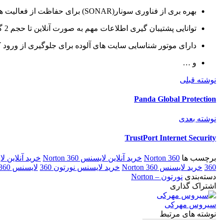
بهره بری از فناوری سونار(
SONAR
) برای حفاظت از فعالیت‌ ه
توانایی پشتیبان‌ گیری اطلاعات مهم به صورت آنلاین تا حجم 2 گیگابایت و محافظت از آن‌ها به‌ وسیله‌ ی رمزنگاری
دارای موتور شناسایی سایت‌ های آلوده برای جلوگیری از ورود کا
و …
نوشته قبلی
Panda Global Protection
نوشته بعدی
TrustPort Internet Security
برچسب ها
Norton 360
خرید آنلاین لایسنس Norton 360
خرید آنلاین لا
360
خرید لایسنس Norton 360
خرید لایسنس نورتون 360
لایسنس Norton 360
دسته‌بندی
نورتون – Norton
اشتراک گذاری
سیروس مهرکی
نوشته های مرتبط