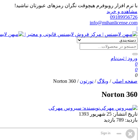
با نرم افزار روبوفرم هیچوقت نگران رمزهای عبورتان نباشید!
مشاهده و خرید
09189956726
info@mihanlicense.com
|
ورود | ثبت‌نام
0
0
0
صفحه اصلی
/
وبلاگ
/
نورتون
/
Norton 360
Norton 360
نویسنده: سیروس مهرکی
تاریخ انتشار:
25 شهریور 1393
بازدید:
789 بازدید