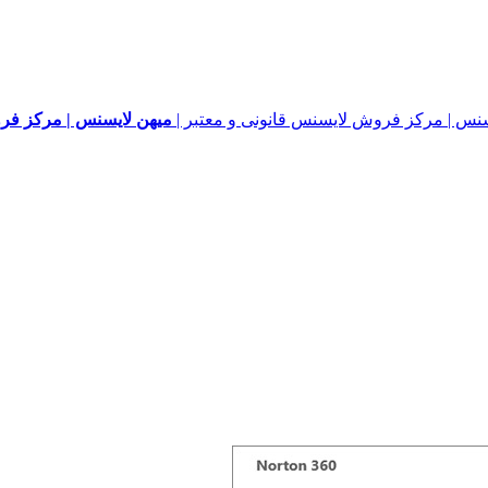
میهن لایسنس | مرکز فرو