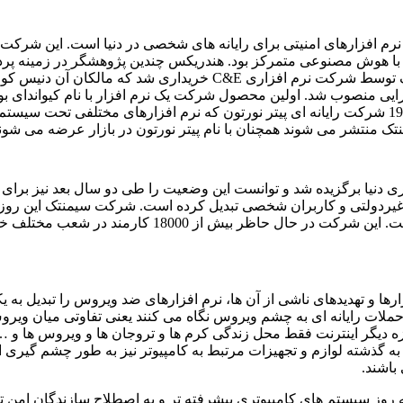
نرم‌ افزارهای امنیتی برای رایانه‌ های شخصی در دنیا است. این شرک
با هوش مصنوعی متمرکز بود. هندریکس چندین پژوهشگر در زمینه پرداز
 توسط شرکت نرم‌ افزاری
C&E
خریداری شد که مالکان آن دنیس کولمن
ایی منصوب شد. اولین محصول شرکت یک نرم‌ افزار با نام کیواندای ب
19
شرکت رایانه‌ ای پیتر نورتون که نرم‌ افزارهای مختلفی تحت سیست
نتشر می‌ شوند همچنان با نام پیتر نورتون در بازار عرضه می‌ شوند
ی دنیا برگزیده شد و توانست این وضعیت را طی دو سال بعد نیز برای خ
لتی، غیردولتی و کاربران شخصی تبدیل کرده است. شرکت سیمنتک این روز
ست. این شرکت در حال حاظر بیش از
18000
کارمند در شعب مختلف خود 
ا و تهدیدهای ناشی از آن ها، نرم افزارهای ضد ویروس را تبدیل به یک
حملات رایانه ای به چشم ویروس نگاه می کنند یعنی تفاوتی میان ویرو
 دیگر اینترنت فقط محل زندگی کرم ها و تروجان ها و ویروس ها و …
ه گذشته لوازم و تجهیزات مرتبط به کامپیوتر نیز به طور چشم گیری اف
باشند.
 به روز سیستم های کامپیوتری پیشرفته تر و به اصطلاح سازندگان امن