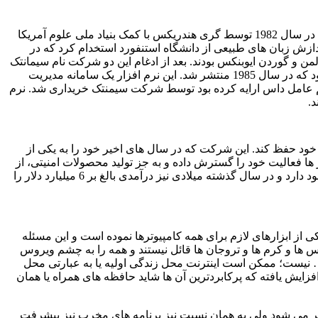
ت در سال
1982
توسط گری هندریکس با کمک بنیاد ملی علوم آمریکا
ش زبان‌ های طبیعی از دانشگاه استنفورد استخدام کرد که در
 و گوردن ایوبنکس بودند. بعد از ادغام این دو شرکت نام سیمانتک
ود که در سال
1985
منتشر شد. این نرم‌ افزار یک سامانه مدیریت
م‌ عامل داس ارایه کرده بود توسط شرکت سیمنتک خریداری شد. نرم‌
.
ود حفظ کند. این شرکت که در سال‌ های اخیر خود را به یکی از
 ها فعالیت خود را گسترش داده و به جز تولید محصولات امنیتی، از
دارد و در سال گذشته میلادی نیز درآمدی بالغ بر
6
میلیارد دلار را
ی از ابزارهای لازم برای همه کامپیوترها نموده است و این مسئله
س ها و کرم ها و تروجان ها قائل نیستند و همه را به چشم ویروس
 نیست؛ ممکن است اینترنت محل زندگی اولیه یا به عبارتی محل
زایش یافته که پرکابردترین آن ها شاید حافظه های همراه یا همان
 تر می شود ولی به همان نسبت نیز برنامه های مخرب نیز پیشرفت