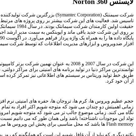
لایسنس
Norton 360
شرکت سیمنتک (
Symantec Corporation
) بزرگترین شرکت تولیدکننده 
تاسیس شد. فعالیت‌ های این شرکت بیشتر بر روی پروژه‌ های مرتبط 
حقیقت اولین کارمندان شرکت سیمانتک بودند. در سال
1984
سیمانتک
بر روی این شرکت جدید باقی ماند و ایوبنکس به سمت مدیر ارشد اجر
پایگاه داده‌ ها را به همراه یک واژه پرداز فراهم می‌آورد. در اگوست
90
افزار ضدویروس و ابزارهای مدیریت اطلاعات که توسط شرکت سیمنتک م
این شرکت در سال
2007
و
2008
به عنوان نهمین شرکت برتر کامپیوتر
توانمندترین مراکز دنیا در تولید برنامه‌ های امنیتی برای مراکز دو
طریق خط تولید وریتاس بر سیستم‌ های اطلاعاتی نیز تمرکز کرده ا
از آن خود کرد.
حجم عظیم ویروس ها، کرم ها، تروجان ها، حفره های امنیتی نرم افزاره
زمانی اهمیتش دو چندان می شود که متوجه شویم اکثر افراد به تمام 
نگاه می کنند. زمانی موضوع جالب تر می شود که متوجه شویم امروزه
تولد این موجودات ناشناخته! باشد ولی همان طور که می دانیم نسبت ب
Flash memory
ها باشد که محل مناسبی برای پخش این ویروس ها می 
نکته دیگری که نباید از آن غافل شویم این است که همانگونه که روز