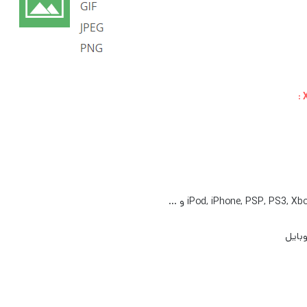
:
iPod, iPhone, PSP, PS3, Xb
و …
بایل